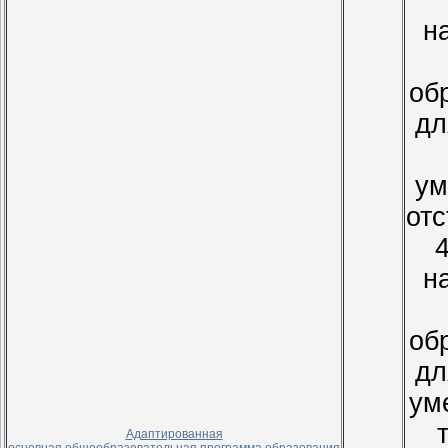
н
об
дл
ум
от
4
н
об
дл
ум
Адаптированная
основная общеобразовательная программа образования