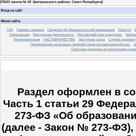
[
ГБОУ школа № 18 Центрального района Санкт-Петербурга
]
Вход на сайт
Меню сайта
ГИА
Главная страница
Сведения об образовательной организации
Новости
Образование
Внеурочная деятельность
Противодействие коррупции.
Библи
Профориентация
НАСТАВНИЧЕСТВО
Доступная среда
Служба здоровья
Профилактика негативных явлений среди несовершеннолетних.
Ш
Советник директора по воспитанию и в
Раздел оформлен в со
Часть 1 статьи 29 Федера
273-ФЗ «Об образован
(далее - Закон № 273-ФЗ),