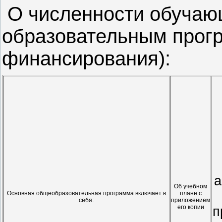
О численности обучающ
образовательным прог
финансирования):
а
Об учебном
Основная общеобразовательная программа включает в
плане с
себя:
приложением
его копии
п